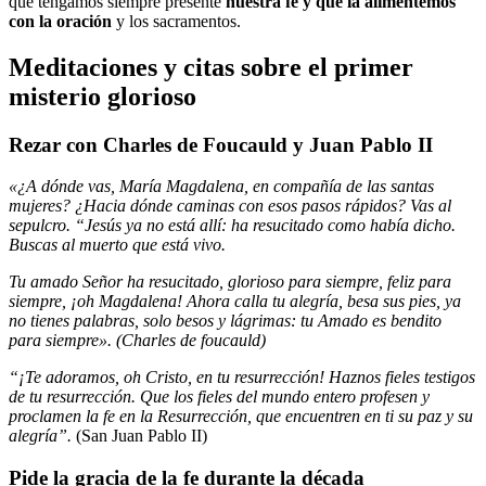
que tengamos siempre presente
nuestra fe y que la alimentemos
con la oración
y los sacramentos.
Meditaciones y citas sobre el primer
misterio glorioso
Rezar con Charles de Foucauld y Juan Pablo II
«¿A dónde vas, María Magdalena, en compañía de las santas
mujeres? ¿Hacia dónde caminas con esos pasos rápidos? Vas al
sepulcro. “Jesús ya no está allí: ha resucitado como había dicho.
Buscas al muerto que está vivo.
Tu amado Señor ha resucitado, glorioso para siempre, feliz para
siempre, ¡oh Magdalena! Ahora calla tu alegría, besa sus pies, ya
no tienes palabras, solo besos y lágrimas: tu Amado es bendito
para siempre». (Charles de foucauld)
“¡Te adoramos, oh Cristo, en tu resurrección! Haznos fieles testigos
de tu resurrección. Que los fieles del mundo entero profesen y
proclamen la fe en la Resurrección, que encuentren en ti su paz y su
alegría”.
(San Juan Pablo II)
Pide la gracia de la fe durante la década