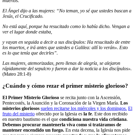
muertos.
El Ángel dijo a las mujeres: “No teman, yo sé que ustedes buscan a
Jesús, el Crucificado.
No está aquí, porque ha resucitado como lo había dicho. Vengan a
ver el lugar donde estaba,
y vayan en seguida a decir a sus discípulos: Ha resucitado de entre
los muertos, e irá antes que ustedes a Galilea: allí lo verán». Esto
es lo que tenía que decirles”.
Las mujeres, atemorizadas, pero llenas de alegría, se alejaron
rápidamente del sepulcro y fueron a dar la noticia a los discípulos».
(Mateo 28:1-8)
¿Cuándo y cómo rezar el primer misterio glorioso?
El Primer Misterio Glorioso
se recita junto con la Ascensión,
Pentecostés, la Asunción y la Coronación de la Virgen María.
Los
misterios gloriosos
suelen recitarse los miércoles y los domingos.
El
fruto del misterio
ofrecido por la Iglesia es
la fe
. Este don recibido
en nuestro bautismo es el que
condiciona nuestra vida cristiana
.
Debemos procurar mantenerla viva como si tratáramos de
mantener encendido un fuego.
En esta decena, la Iglesia nos pide