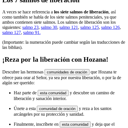
A veces se hace referencia a
los siete salmos de liberación
, así
como también se habla de los siete salmos penitenciales, ya que
ambos contienen siete salmos. Los salmos de liberación son los
siguientes:
salmo 23
,
salmo 30
,
salmo 121
,
salmo 125
,
salmo 126
,
salmo 127
,
salmo 91.
(Importante: la numeración puede cambiar según las traducciones de
las biblias).
¡Reza por la liberación con Hozana!
Descubre las hermosas
que Hozana te
comunidades de oración
ofrece para orar al Señor, ya sea por nuestra liberación, o por la de
algún ser querido:
Haz parte de
y descubre un camino de
esta comunidad
liberación y sanación interior.
Únete a esta
y reza a los santos
comunidad de oración
arcángeles por su protección y sanidad.
Finalmente, inscríbete en
y deja que el
esta comunidad