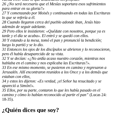
26 ¿No será necesario que el Mesías soportara esos sufrimientos
para entrar en su gloria?»
27 Y comenzando por Moisés y continuando en todas las Escrituras
lo que se refería a él.
28 Cuando llegaron cerca del pueblo adonde iban, Jesús hizo
ademán de seguir adelante.
29 Pero ellos le insistieron: «Quédate con nosotros, porque ya es
tarde y el día se acaba». El entró y se quedó con ellos.
30 Y estando a la mesa, tomó el pan y pronunció la bendición;
luego lo partió y se lo dio.
31 Entonces los ojos de los discípulos se abrieron y lo reconocieron,
pero él había desaparecido de su vista.
32 Y se decían: «¿No ardía acaso nuestro corazón, mientras nos
hablaba en el camino y nos explicaba las Escrituras?».
33 En ese mismo momento, se pusieron en camino y regresaron a
Jerusalén. Allí encontraron reunidos a los Once y a los demás que
estaban con ellos,
34 y estos les dijeron: «Es verdad, ¡el Señor ha resucitado y se
apareció a Simón!».
35 Ellos, por su parte, contaron lo que les había pasado en el
camino y cómo lo habían reconocido al partir el pan”
(Lucas 24:
18-35).
¿Quién dices que soy?