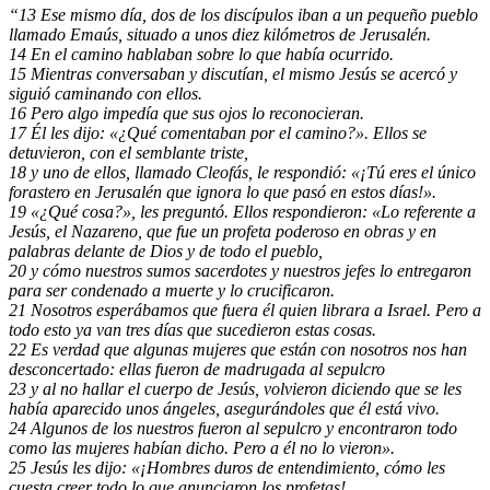
“13 Ese mismo día, dos de los discípulos iban a un pequeño pueblo
llamado Emaús, situado a unos diez kilómetros de Jerusalén.
14 En el camino hablaban sobre lo que había ocurrido.
15 Mientras conversaban y discutían, el mismo Jesús se acercó y
siguió caminando con ellos.
16 Pero algo impedía que sus ojos lo reconocieran.
17 Él les dijo: «¿Qué comentaban por el camino?». Ellos se
detuvieron, con el semblante triste,
18 y uno de ellos, llamado Cleofás, le respondió: «¡Tú eres el único
forastero en Jerusalén que ignora lo que pasó en estos días!».
19 «¿Qué cosa?», les preguntó. Ellos respondieron: «Lo referente a
Jesús, el Nazareno, que fue un profeta poderoso en obras y en
palabras delante de Dios y de todo el pueblo,
20 y cómo nuestros sumos sacerdotes y nuestros jefes lo entregaron
para ser condenado a muerte y lo crucificaron.
21 Nosotros esperábamos que fuera él quien librara a Israel. Pero a
todo esto ya van tres días que sucedieron estas cosas.
22 Es verdad que algunas mujeres que están con nosotros nos han
desconcertado: ellas fueron de madrugada al sepulcro
23 y al no hallar el cuerpo de Jesús, volvieron diciendo que se les
había aparecido unos ángeles, asegurándoles que él está vivo.
24 Algunos de los nuestros fueron al sepulcro y encontraron todo
como las mujeres habían dicho. Pero a él no lo vieron».
25 Jesús les dijo: «¡Hombres duros de entendimiento, cómo les
cuesta creer todo lo que anunciaron los profetas!