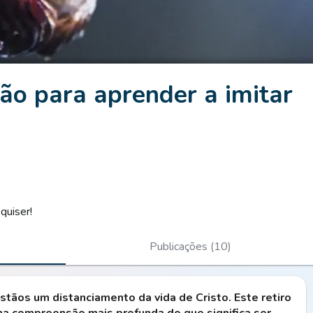
ção para aprender a imitar
quiser!
Publicações (10)
stãos um distanciamento da vida de Cristo. Este retiro