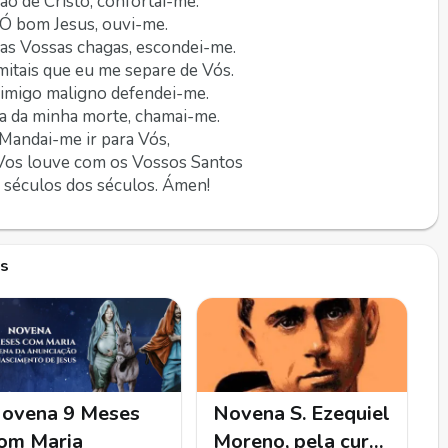
ão de Cristo, confortai-me.
Ó bom Jesus, ouvi-me.
as Vossas chagas, escondei-me.
itais que eu me separe de Vós.
imigo maligno defendei-me.
a da minha morte, chamai-me.
Mandai-me ir para Vós,
Vos louve com os Vossos Santos
 séculos dos séculos. Ámen!
es
ovena 9 Meses
Novena S. Ezequiel
om Maria
Moreno, pela cura