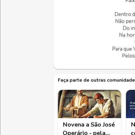
Paix
Dentro d
Não perm
Do in
Na hor
Para que 
Pelos
Faça parte de outras comunidad
Novena a São José
N
Operário - pela
c