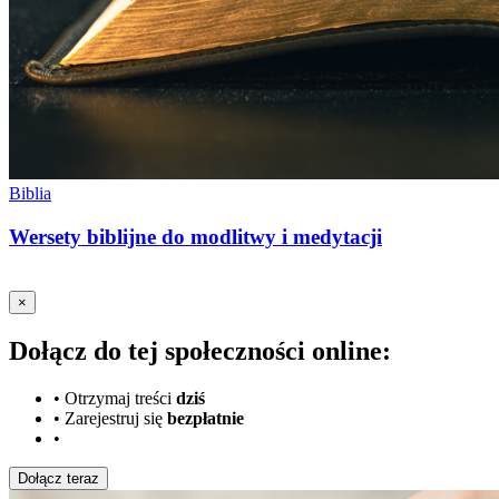
Biblia
Wersety biblijne do modlitwy i medytacji
×
Dołącz do tej społeczności online:
•
Otrzymaj treści
dziś
•
Zarejestruj się
bezpłatnie
•
Dołącz teraz