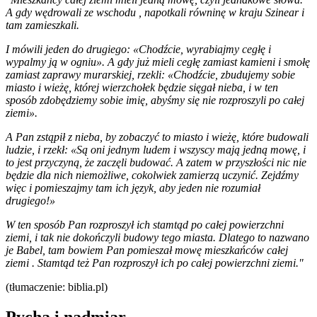
A gdy wędrowali ze wschodu , napotkali równinę w kraju Szinear i
tam zamieszkali.
I mówili jeden do drugiego: «Chodźcie, wyrabiajmy cegłę i
wypalmy ją w ogniu». A gdy już mieli cegłę zamiast kamieni i smołę
zamiast zaprawy murarskiej, rzekli: «Chodźcie, zbudujemy sobie
miasto i wieżę, której wierzchołek będzie sięgał nieba, i w ten
sposób zdobędziemy sobie imię, abyśmy się nie rozproszyli po całej
ziemi».
A Pan zstąpił z nieba, by zobaczyć to miasto i wieżę, które budowali
ludzie, i rzekł: «Są oni jednym ludem i wszyscy mają jedną mowę, i
to jest przyczyną, że zaczęli budować. A zatem w przyszłości nic nie
będzie dla nich niemożliwe, cokolwiek zamierzą uczynić. Zejdźmy
więc i pomieszajmy tam ich język, aby jeden nie rozumiał
drugiego!»
W ten sposób Pan rozproszył ich stamtąd po całej powierzchni
ziemi, i tak nie dokończyli budowy tego miasta. Dlatego to nazwano
je Babel, tam bowiem Pan pomieszał mowę mieszkańców całej
ziemi . Stamtąd też Pan rozproszył ich po całej powierzchni ziemi."
(tłumaczenie: biblia.pl)
Pycha i nadmiar