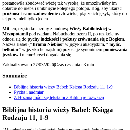
postanowiła zbudować wieżę tak wysoką, że umożliwiłaby im
dotarcie do nieba i uniknięcie kolejnego potopu. Bóg, aby ukarać
próżność
i
samozadowolenie
człowieka, plącze ich język, który do
tej pory mieli tylko jeden.
Mit
ten, często kojarzony z budową
Wieży Babilońskiej
w
Mezopotamii
pod rządami Nabuchodonozora II, po raz kolejny
odnosi się do
pychy ludzkości
i
pokusy zrównania się z Bogiem
.
Nazwa Babel (
"Brama Niebios
" w języku akadyjskim, "
mylić,
bełkotać
" w języku hebrajskim) pozostaje synonimem
pomieszania
języków
i niemożności dogadania się.
Zaktualizowano 27/03/2026
|
Czas czytania : 3 min
Sommaire
Biblijna historia wieży Babel: Księga Rodzaju 11, 1-9
Pycha i nadmiar
Z Hozaną módl się tekstami z Biblii i je rozważaj
Biblijna historia wieży Babel: Księga
Rodzaju 11, 1-9
"Mieszkańcy całej ziemi mieli jedną mowę, czyli jednakowe słowa.