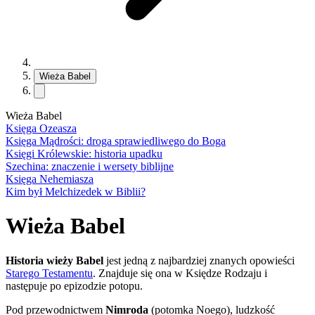
Wieża Babel
Wieża Babel
Księga Ozeasza
Księga Mądrości: droga sprawiedliwego do Boga
Księgi Królewskie: historia upadku
Szechina: znaczenie i wersety biblijne
Księga Nehemiasza
Kim był Melchizedek w Biblii?
Wieża Babel
Historia wieży Babel
jest jedną z najbardziej znanych opowieści
Starego Testamentu
. Znajduje się ona w Księdze Rodzaju i
następuje po epizodzie potopu.
Pod przewodnictwem
Nimroda
(potomka Noego), ludzkość