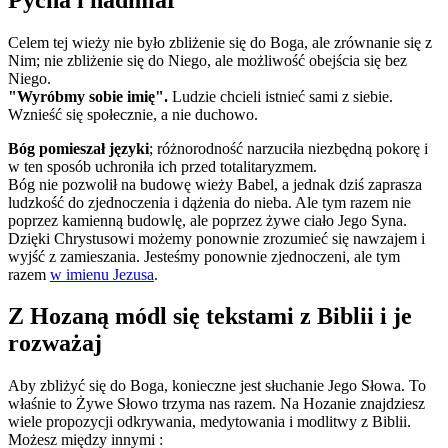
Celem tej wieży nie było zbliżenie się do Boga, ale zrównanie się z
Nim; nie zbliżenie się do Niego, ale możliwość obejścia się bez
Niego.
"Wyróbmy sobie imię".
Ludzie chcieli istnieć sami z siebie.
Wznieść się społecznie, a nie duchowo.
Bóg pomieszał języki
; różnorodność narzuciła niezbędną pokorę i
w ten sposób uchroniła ich przed totalitaryzmem.
Bóg nie pozwolił na budowę wieży Babel, a jednak dziś zaprasza
ludzkość do zjednoczenia i dążenia do nieba. Ale tym razem nie
poprzez kamienną budowlę, ale poprzez żywe ciało Jego Syna.
Dzięki Chrystusowi możemy ponownie zrozumieć się nawzajem i
wyjść z zamieszania. Jesteśmy ponownie zjednoczeni, ale tym
razem
w imienu Jezusa
.
Z Hozaną módl się tekstami z Biblii i je
rozważaj
Aby zbliżyć się do Boga, konieczne jest słuchanie Jego Słowa. To
właśnie to Żywe Słowo trzyma nas razem. Na Hozanie znajdziesz
wiele propozycji odkrywania, medytowania i modlitwy z Biblii.
Możesz między innymi :