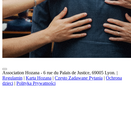
Association Hozana - 6 rue du Palais de Justice, 69005 Lyon.
|
Regulamin
|
Karta Hozana
|
Często Zadawane Pytania
|
Ochrona
dzieci
|
Polityka Prywatności