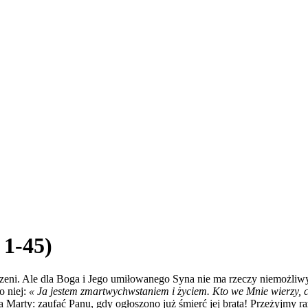
 1-45)
szczeni. Ale dla Boga i Jego umiłowanego Syna nie ma rzeczy niemożli
o niej:
« Ja jestem zmartwychwstaniem i życiem. Kto we Mnie wierzy, cho
a Marty: zaufać Panu, gdy ogłoszono już śmierć jej brata! Przeżyjmy r