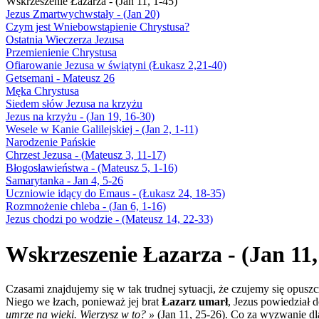
Wskrzeszenie Łazarza - (Jan 11, 1-45)
Jezus Zmartwychwstały - (Jan 20)
Czym jest Wniebowstąpienie Chrystusa?
Ostatnia Wieczerza Jezusa
Przemienienie Chrystusa
Ofiarowanie Jezusa w świątyni (Łukasz 2,21-40)
Getsemani - Mateusz 26
Męka Chrystusa
Siedem słów Jezusa na krzyżu
Jezus na krzyżu - (Jan 19, 16-30)
Wesele w Kanie Galilejskiej - (Jan 2, 1-11)
Narodzenie Pańskie
Chrzest Jezusa - (Mateusz 3, 11-17)
Błogosławieństwa - (Mateusz 5, 1-16)
Samarytanka - Jan 4, 5-26
Uczniowie idący do Emaus - (Łukasz 24, 18-35)
Rozmnożenie chleba - (Jan 6, 1-16)
Jezus chodzi po wodzie - (Mateusz 14, 22-33)
Wskrzeszenie Łazarza - (Jan 11,
Czasami znajdujemy się w tak trudnej sytuacji, że czujemy się opu
Niego we łzach, ponieważ jej brat
Łazarz umarł
, Jezus powiedział d
umrze na wieki. Wierzysz w to? »
(Jan 11, 25-26). Co za wyzwanie dl