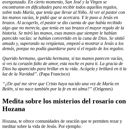
avergonzado. En cierto momento, San José y la Virgen se
encontraron en dificultades para recibir todos aquellos regalos,
sobre todo María, que tenía que llevar al Niño. Al ver al pastor con
las manos vacías, le pidió que se acercara. Y le puso a Jesús en
brazos. Al acogerlo, el pastor se dio cuenta de que había recibido
algo que no merecía, que tenía en sus brazos el mayor regalo de la
historia. Se miró las manos, esas manos que siempre le habían
parecido vacías: se habían convertido en la cuna de Dios. Se sintió
amado y, superando su vergüenza, empezó a mostrar a Jesús a los
demás, porque no podía guardarse para sí el regalo de los regalos.
Querido hermano, querida hermana, si tus manos parecen vacías,
si ves tu corazón falto de amor, esta noche es para ti. La gracia de
Dios ha aparecido para brillar en tu vida. Acógela y brillará en ti la
luz de la Navidad”.
(Papa Francisco)
“¿De qué me sirve que Cristo haya nacido una vez de María en
Belén, si no nace también por la fe en mi alma?”
(Orígenes)
Medita sobre los misterios del rosario con
Hozana
Hozana, te ofrece comunidades de oración que te permiten rezar y
meditar sobre la vida de Jesús. Por ejemplo: