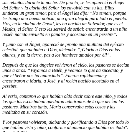
sus rebaños durante la noche. De pronto, se les apareció el Ángel
del Señor y la gloria del Señor los envolvió con su luz. Ellos
sintieron un gran temor, pero el Ángel les dijo: “No teman, porque
les traigo una buena noticia, una gran alegría para todo el pueblo:
Hoy, en la ciudad de David, les ha nacido un Salvador, que es el
Mesías, el Señor. Y esto les servirá de señal: encontrarán a un niño
recién nacido envuelto en pañales y acostado en un pesebre”.
Y junto con el Ángel, apareció de pronto una multitud del ejército
celestial, que alababa a Dios, diciendo: “¡Gloria a Dios en las
alturas, y en la tierra, paz a los hombres amados por él!”.
Después de que los ángeles volvieron al cielo, los pastores se decían
unos a otros: “Vayamos a Belén, y veamos lo que ha sucedido, y
que el Señor nos ha anunciado”. Fueron rápidamente y
encontraron a María, a José, y al recién nacido acostado en el
pesebre.
Al verlo, contaron lo que habían oído decir sobre este niño, y todos
los que los escuchaban quedaron admirados de lo que decían los
pastores. Mientras tanto, María conservaba estas cosas y las
meditaba en su corazón.
Y los pastores volvieron, alabando y glorificando a Dios por todo lo
que habían visto y oído, conforme al anuncio que habían recibido"
.