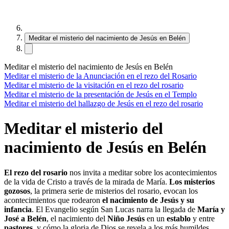
Meditar el misterio del nacimiento de Jesús en Belén
Meditar el misterio del nacimiento de Jesús en Belén
Meditar el misterio de la Anunciación en el rezo del Rosario
Meditar el misterio de la visitación en el rezo del rosario
Meditar el misterio de la presentación de Jesús en el Templo
Meditar el misterio del hallazgo de Jesús en el rezo del rosario
Meditar el misterio del
nacimiento de Jesús en Belén
El rezo del rosario
nos invita a meditar sobre los acontecimientos
de la vida de Cristo a través de la mirada de María.
Los misterios
gozosos
, la primera serie de misterios del rosario, evocan los
acontecimientos que rodearon
el nacimiento de Jesús y su
infancia
. El Evangelio según San Lucas narra la llegada de
María y
José a Belén
, el nacimiento del
Niño Jesús
en un
establo
y entre
pastores
, y cómo la gloria de Dios se revela a los más humildes,