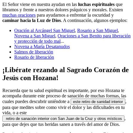
El Señor viene en nuestra ayudan en las
luchas espirituales
que
libramos y frente a nuestros dolores psíquicos y morales. Existen
muchas oraciones
para ayudarnos a enfrentar la oscuridad y
caminar hacia la Luz de Dios
. A continuación, algunos ejemplos:
Oración al Arcángel San Miguel
,
Rosario a San Miguel
,
Novena a San Miguel
,
Oraciones a San Benito para liberación
y protección de todo mal
...
Novena a María Desatanudos
Salmos de liberación
Rosario de liberación
¡Libérate rezando al Sagrado Corazón de
Jesús con Hozana!
Recuerda que tu salud espiritual es importante, por eso Hozana te
acompaña durante este proceso de sanación de muchas formas, las
cuales puedes descubrir uniéndote a
,
este retiro de sanidad interior
para que medites sobre como vivir el dolor y las dificultades en tu
vida, o a este
,
retiro de sanación interior con San Juan de la Cruz y otros místicos
para que dejes que tus heridas sanen a través del amor de Dios.