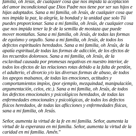
familia, oh Jesús, de cualquier cosa que nos impida la aceptación
del amor incondicional que Dios Padre nos tiene por ser sus hijos e
hijas adoptados. Sana a mi familia, oh Jesús, de cualquier cosa que
nos impida la paz, la alegría, la bondad y la unidad que solo Tú
puedes proporcionar. Sana a mi familia, oh Jesús, de cualquier cosa
que nos impida tener la fe de la semilla de mostaza que puede
mover montañas. Sana a mi familia, oh Jesús, de todas las formas
de egoísmo y orgullo. Sana a mi familia, oh Jesús, de todos los
defectos espirituales heredados. Sana a mi familia, oh Jesús, de la
apatía espiritual,de todas las formas de adicción, de los efectos de
los recuerdos dolorosos. Sana a mi familia, oh Jesús, de la
esclavitud causada por promesas negativas en nuestro interior, de
todos los efectos de las relaciones rotas debido a la falta de perdón,
el adulterio, el divorcio y/o las diversas formas de abuso, de todos
los apegos malsanos, de todas las emociones, actitudes y
comportamientos impíos, (por ejemplo, mezquindad, manipulación,
argumentación, celos, etc.). Sana a mi familia, oh Jesús, de todos
los defectos emocionales y psicológicos heredados, de todas las
enfermedades emocionales y psicológicas, de todos los defectos
físicos heredados, de todas las aflicciones y enfermedades físicas,
sana a mi familia, oh Jesús.
Señor, aumenta la virtud de la fe en mi familia. Señor, aumenta la
virtud de la esperanza en mi familia. Señor, aumenta la virtud de la
caridad en mi familia. Amén.
”