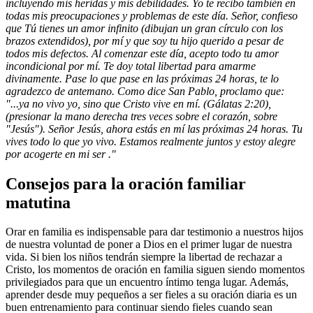
incluyendo mis heridas y mis debilidades. Yo te recibo también en
todas mis preocupaciones y problemas de este día. Señor, confieso
que Tú tienes un amor infinito (dibujan un gran círculo con los
brazos extendidos), por mí y que soy tu hijo querido a pesar de
todos mis defectos. Al comenzar este día, acepto todo tu amor
incondicional por mí. Te doy total libertad para amarme
divinamente. Pase lo que pase en las próximas 24 horas, te lo
agradezco de antemano. Como dice San Pablo, proclamo que:
"...ya no vivo yo, sino que Cristo vive en mí. (Gálatas 2:20),
(presionar la mano derecha tres veces sobre el corazón, sobre
"Jesús"). Señor Jesús, ahora estás en mí las próximas 24 horas. Tu
vives todo lo que yo vivo. Estamos realmente juntos y estoy alegre
por acogerte en mi ser ."
Consejos para la oración familiar
matutina
Orar en familia es indispensable para dar testimonio a nuestros hijos
de nuestra voluntad de poner a Dios en el primer lugar de nuestra
vida. Si bien los niños tendrán siempre la libertad de rechazar a
Cristo, los momentos de oración en familia siguen siendo momentos
privilegiados para que un encuentro íntimo tenga lugar. Además,
aprender desde muy pequeños a ser fieles a su oración diaria es un
buen entrenamiento para continuar siendo fieles cuando sean