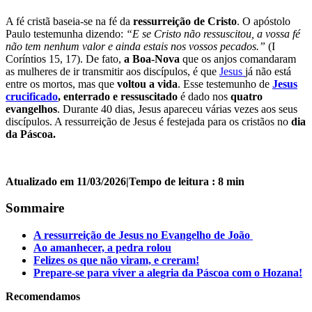
A fé cristã baseia-se na fé da
ressurreição de Cristo
. O apóstolo
Paulo testemunha dizendo:
“E se Cristo não ressuscitou, a vossa fé
não tem nenhum valor e ainda estais nos vossos pecados.”
(I
Coríntios 15, 17). De fato,
a Boa-Nova
que os anjos comandaram
as mulheres de ir transmitir aos discípulos, é que
Jesus
já não está
entre os mortos, mas que
voltou a vida
. Esse testemunho de
Jesus
crucificado
, enterrado e ressuscitado
é dado nos
quatro
evangelhos
. Durante 40 dias, Jesus apareceu várias vezes aos seus
discípulos. A ressurreição de Jesus é festejada para os cristãos no
dia
da Páscoa.
Atualizado em 11/03/2026
|
Tempo de leitura : 8 min
Sommaire
A ressurreição de Jesus no Evangelho de João
Ao amanhecer, a pedra rolou
Felizes os que não viram, e creram!
Prepare-se para viver a alegria da Páscoa com o Hozana!
Recomendamos