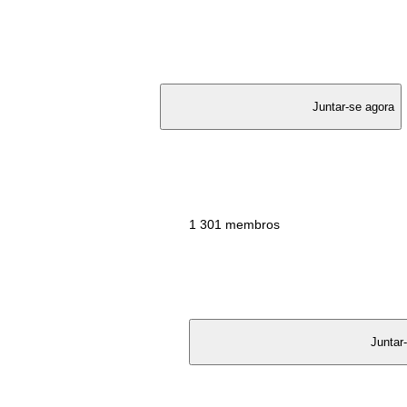
					Juntar-se agora

					1 301 membros

						Juntar-se ag