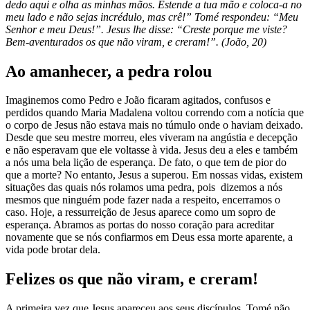
dedo aqui e olha as minhas mãos. Estende a tua mão e coloca-a no
meu lado e não sejas incrédulo, mas crê!” Tomé respondeu: “Meu
Senhor e meu Deus!”. Jesus lhe disse: “Creste porque me viste?
Bem-aventurados os que não viram, e creram!”. (João, 20)
Ao amanhecer, a pedra rolou
Imaginemos como Pedro e João ficaram agitados, confusos e
perdidos quando Maria Madalena voltou correndo com a notícia que
o corpo de Jesus não estava mais no túmulo onde o haviam deixado.
Desde que seu mestre morreu, eles viveram na angústia e decepção
e não esperavam que ele voltasse à vida. Jesus deu a eles e também
a nós uma bela lição de esperança. De fato, o que tem de pior do
que a morte? No entanto, Jesus a superou. Em nossas vidas, existem
situações das quais nós rolamos uma pedra, pois dizemos a nós
mesmos que ninguém pode fazer nada a respeito, encerramos o
caso. Hoje, a ressurreição de Jesus aparece como um sopro de
esperança. Abramos as portas do nosso coração para acreditar
novamente que se nós confiarmos em Deus essa morte aparente, a
vida pode brotar dela.
Felizes os que não viram, e creram!
A primeira vez que Jesus apareceu aos seus discípulos, Tomé não