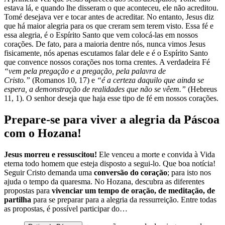
estava lá, e quando lhe disseram o que aconteceu, ele não acreditou.
Tomé desejava ver e tocar antes de acreditar. No entanto, Jesus diz
que há maior alegria para os que creram sem terem visto. Essa fé e
essa alegria, é o Espírito Santo que vem colocá-las em nossos
corações. De fato, para a maioria dentre nós, nunca vimos Jesus
fisicamente, nós apenas escutamos falar dele e é o Espírito Santo
que convence nossos corações nos torna crentes. A verdadeira Fé
“vem pela pregação e a pregação, pela palavra de
Cristo.”
(Romanos 10, 17) e
“é a certeza daquilo que ainda se
espera, a demonstração de realidades que não se vêem.”
(Hebreus
11, 1). O senhor deseja que haja esse tipo de fé em nossos corações.
Prepare-se para viver a alegria da Páscoa
com o Hozana!
Jesus morreu e ressuscitou!
Ele venceu a morte e convida à Vida
eterna todo homem que esteja disposto a segui-lo. Que boa notícia!
Seguir Cristo demanda uma
conversão do coração
; para isto nos
ajuda o tempo da quaresma. No Hozana, descubra as diferentes
propostas para
vivenciar um tempo de oração, de meditação, de
partilha
para se preparar para a alegria da ressurreição. Entre todas
as propostas, é possível participar do…