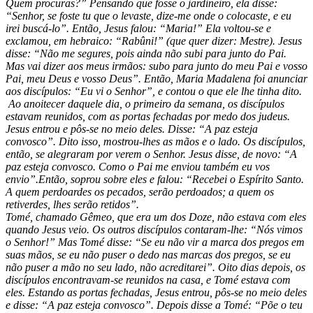
Quem procuras?” Pensando que fosse o jardineiro, ela disse:
“Senhor, se foste tu que o levaste, dize-me onde o colocaste, e eu
irei buscá-lo”. Então, Jesus falou: “Maria!” Ela voltou-se e
exclamou, em hebraico: “Rabûni!” (que quer dizer: Mestre). Jesus
disse: “Não me segures, pois ainda não subi para junto do Pai.
Mas vai dizer aos meus irmãos: subo para junto do meu Pai e vosso
Pai, meu Deus e vosso Deus”. Então, Maria Madalena foi anunciar
aos discípulos: “Eu vi o Senhor”, e contou o que ele lhe tinha dito.
Ao anoitecer daquele dia, o primeiro da semana, os discípulos
estavam reunidos, com as portas fechadas por medo dos judeus.
Jesus entrou e pôs-se no meio deles. Disse: “A paz esteja
convosco”. Dito isso, mostrou-lhes as mãos e o lado. Os discípulos,
então, se alegraram por verem o Senhor. Jesus disse, de novo: “A
paz esteja convosco. Como o Pai me enviou também eu vos
envio”.Então, soprou sobre eles e falou: “Recebei o Espírito Santo.
A quem perdoardes os pecados, serão perdoados; a quem os
retiverdes, lhes serão
retidos”.
Tomé, chamado Gêmeo, que era um dos Doze, não estava com eles
quando Jesus veio. Os outros discípulos contaram-lhe: “Nós vimos
o Senhor!” Mas Tomé disse: “Se eu não vir a marca dos pregos em
suas mãos, se eu não puser o dedo nas marcas dos pregos, se eu
não puser a mão no seu lado, não acreditarei”. Oito dias depois, os
discípulos encontravam-se reunidos na casa, e Tomé estava com
eles. Estando as portas fechadas, Jesus entrou, pôs-se no meio deles
e disse: “A paz esteja convosco”. Depois disse a Tomé: “Põe o teu