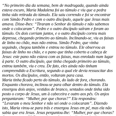
“No primeiro dia da semana, bem de madrugada, quando ainda
estava escuro, Maria
Madalena foi ao túmulo e viu que a pedra
tinha sido retirada do túmulo. Ela saiu correndo e foi se encontrar
com Simão Pedro e com o outro discípulo, aquele que Jesus mais
amava. Disse-lhes: “Tiraram o Senhor do túmulo e não sabemos
onde o colocaram”. Pedro e o outro discípulo saíram e foram ao
túmulo. Os dois corriam juntos, e o outro discípulo correu mais
depressa, chegando primeiro ao túmulo. Inclinando-se, viu as faixas
de linho no chão, mas não entrou. Simão Pedro, que vinha
seguindo, chegou também e entrou no túmulo. Ele
observou as
faixas de linho no chão, e o pano que tinha coberto a cabeça de
Jesus: este pano não estava com as faixas, mas enrolado num lugar
à parte. O outro discípulo, que tinha chegado primeiro ao túmulo,
entrou também, viu e creu. De fato, eles ainda não tinham
compreendido a Escritura, segundo a qual ele devia ressuscitar dos
mortos. Os discípulos, então, voltaram para casa.
Maria tinha ficado perto do túmulo, do lado de fora, chorando.
Enquanto chorava, inclinou-se para olhar dentro do túmulo. Ela
enxergou dois anjos, vestidos de branco, sentados onde tinha sido
posto o corpo de Jesus, um à cabeceira e outro aos pés. Os anjos
perguntaram: “Mulher, por que choras?” Ela respondeu:
“Levaram o meu Senhor e não sei onde o colocaram”. Dizendo
isto, Maria virou-se para trás e enxergou Jesus em pé, mas ela não
sabia que era Jesus. Jesus perguntou-lhe: “Mulher, por que choras?