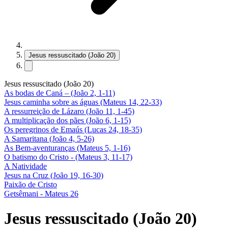
Jesus ressuscitado (João 20)
Jesus ressuscitado (João 20)
As bodas de Caná – (João 2, 1-11)
Jesus caminha sobre as águas (Mateus 14, 22-33)
A ressurreição de Lázaro (João 11, 1-45)
A multiplicação dos pães (João 6, 1-15)
Os peregrinos de Emaús (Lucas 24, 18-35)
A Samaritana (João 4, 5-26)
As Bem-aventuranças (Mateus 5, 1-16)
O batismo do Cristo - (Mateus 3, 11-17)
A Natividade
Jesus na Cruz (João 19, 16-30)
Paixão de Cristo
Getsêmani - Mateus 26
Jesus ressuscitado (João 20)