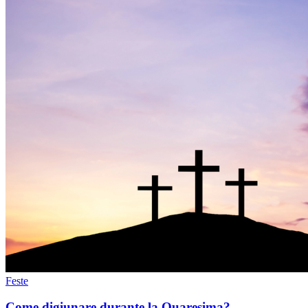
Feste
Come digiunare durante la Quaresima?