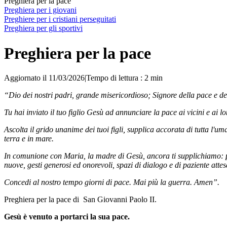
Preghiera per la pace
Preghiera per i giovani
Preghiere per i cristiani perseguitati
Preghiera per gli sportivi
Preghiera per la pace
Aggiornato il 11/03/2026
|
Tempo di lettura : 2 min
“Dio dei nostri padri, grande misericordioso; Signore della pace e della
Tu hai inviato il tuo figlio Gesù ad annunciare la pace ai vicini e ai lo
Ascolta il grido unanime dei tuoi figli, supplica accorata di tutta l'um
terra e in mare.
In comunione con Maria, la madre di Gesù, ancora ti supplichiamo: parla
nuove, gesti generosi ed onorevoli, spazi di dialogo e di paziente attes
Concedi al nostro tempo giorni di pace. Mai più la guerra. Amen”.
Preghiera per la pace di San Giovanni Paolo II.
Gesù è venuto a portarci la sua pace.