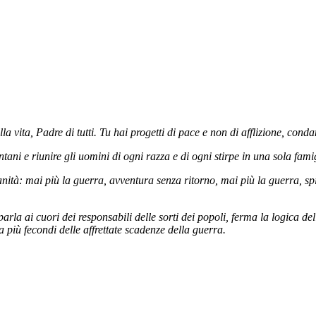
 vita, Padre di tutti. Tu hai progetti di pace e non di afflizione, condan
ntani e riunire gli uomini di ogni razza e di ogni stirpe in una sola fami
anità: mai più la guerra, avventura senza ritorno, mai più la guerra, spira
 ai cuori dei responsabili delle sorti dei popoli, ferma la logica della 
a più fecondi delle affrettate scadenze della guerra.