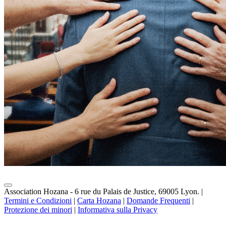
Association Hozana - 6 rue du Palais de Justice, 69005 Lyon.
|
Termini e Condizioni
|
Carta Hozana
|
Domande Frequenti
|
Protezione dei minori
|
Informativa sulla Privacy