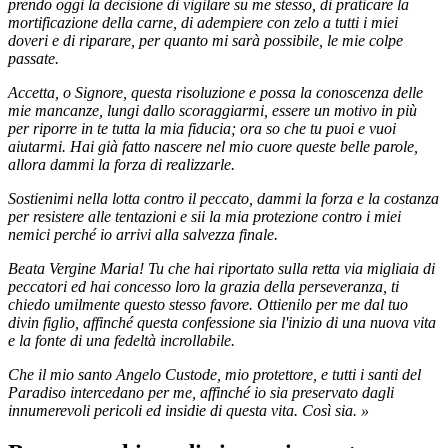
prendo oggi la decisione di vigilare su me stesso, di praticare la
mortificazione della carne, di adempiere con zelo a tutti i miei
doveri e di riparare, per quanto mi sarà possibile, le mie colpe
passate.
Accetta, o Signore, questa risoluzione e possa la conoscenza delle
mie mancanze, lungi dallo scoraggiarmi, essere un motivo in più
per riporre in te tutta la mia fiducia; ora so che tu puoi e vuoi
aiutarmi. Hai già fatto nascere nel mio cuore queste belle parole,
allora dammi la forza di realizzarle.
Sostienimi nella lotta contro il peccato, dammi la forza e la costanza
per resistere alle tentazioni e sii la mia protezione contro i miei
nemici perché io arrivi alla salvezza finale.
Beata Vergine Maria! Tu che hai riportato sulla retta via migliaia di
peccatori ed hai concesso loro la grazia della perseveranza, ti
chiedo umilmente questo stesso favore. Ottienilo per me dal tuo
divin figlio, affinché questa confessione sia l'inizio di una nuova vita
e la fonte di una fedeltà incrollabile.
Che il mio santo Angelo Custode, mio protettore, e tutti i santi del
Paradiso intercedano per me, affinché io sia preservato dagli
innumerevoli pericoli ed insidie di questa vita. Così sia. »