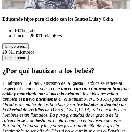
Educando hijos para el cielo con los Santos Luis y Celia
100% gratis
Únete a
28 611
miembros
Unirse ahora
28 611 miembros
Unirse ahora
¿Por qué bautizar a los bebés?
El número 1250 del Catecismo de la Iglesia Católica se refiere al
respecto diciendo:
“puesto que
nacen con una naturaleza humana
caída y manchada por el pecado original
, los niños necesitan
también el
nuevo nacimiento
en el Bautismo (cf DS 1514) para ser
librados del poder de las tinieblas y
ser trasladados al dominio de
la libertad de los hijos de Dios
(cf Col 1,12-14), a la que todos los
hombres están llamados. La pura gratuidad de la gracia de la
salvación se manifiesta particularmente en el bautismo de niños.
Por tanto, la Iglesia y los padres privarían al niño de la gracia
inestimable de ser hijo de Dios si no le administraran el Bautismo