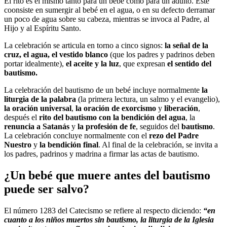
El rito es el mismo tanto para un bebé como para un adulto. Este
coonsiste en sumergir al bebé en el agua, o en su defecto derramar
un poco de agua sobre su cabeza, mientras se invoca al Padre, al
Hijo y al Espíritu Santo.
La celebración se articula en torno a cinco signos:
la señal de la
cruz, el agua, el vestido blanco
(que los padres y padrinos deben
portar idealmente),
el aceite y la luz
, que expresan
el sentido del
bautismo.
La celebración del bautismo de un bebé incluye normalmente
la
liturgia de la palabra
(la primera lectura, un salmo y el evangelio),
la oración universal
,
la oración de exorcismo
y
liberación
,
después el
rito del bautismo con la bendición del agua
, la
renuncia a Satanás
y
la profesión de fe
, seguidos del
bautismo
.
La celebración concluye normalmente con el
rezo del Padre
Nuestro
y
la bendición final
. Al final de la celebración, se invita a
los padres, padrinos y madrina a firmar las actas de bautismo.
¿Un bebé que muere antes del bautismo
puede ser salvo?
El número 1283 del Catecismo se refiere al respecto diciendo:
“en
cuanto a los niños muertos sin bautismo, la liturgia de la Iglesia