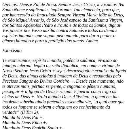
Oremos: Deus e Pai de Nosso Senhor Jesus Cristo, invocamos Teu
Santo Nome e suplicantes imploramos Tua clemência, para que,
por intercessão da Imaculada Sempre Virgem Maria Mãe de Deus,
de São Miguel Arcanjo, de São José esposo da Santíssima Virgem,
dos Santos Apóstolos Pedro e Paulo e de todos os Santos, dignai-
Vos prestar-nos Vosso auxílio contra Satanás e todos os demais
espíritos imundos que vagam pelo mundo para dar a perder o
gênero humano e para a perdição das almas. Amém.
Exorcismo
Te exorcizamos, espírito imundo, potência satânica, invasão do
inimigo infernal, legião ou seita diabólica, em nome e virtude de
Nosso Senhor Jesus Cristo + sejas desarreigado e expulso da Igreja
de Deus, das almas criadas à imagem de Deus e resgatadas pelo
Precioso Sangue do Divino Cordeiro +. Desde esse momento, não
te atrevas mais, pérfida serpente, a enganar o gênero humano,
perseguir + a Igreja de Deus e sacudir e joeirar como trigo os
eleitos de Deus +. No-lo manda Deus Altíssimo, a quem em tua
insolente soberba ainda pretendes assemelhar-te, “o qual quer que
todos os homens se salvem e cheguem ao conhecimento da
verdade” (II Tim 2).
Manda-to Deus Pai +.
Manda-to Deus Filho +.
Manda-to Deus Espírito Santo +.