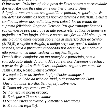
Ó invencível Príncipe, ajuda o povo de Deus contra a perversidade
dos espíritos que lhes atacam e dai-lhes a vitória. Amém.
A Igreja te venera como seu guardião e patrono, se gloria que és
seu defensor contra os poderes nocivos terrenos e infernais; Deus te
confiou as almas dos redimidos para colocá-los no estado de
suprema felicidade. Roga ao Deus da Paz que esmague Satanás
sob os nossos pés, para que já não possa reter cativos os homens e
prejudicar a Tua Igreja. Oferece nossas orações ao Altíssimo, para
que o quanto antes desçam sobre nós as misericórdias do Senhor
(Sl 78,8), e sujeita o dragão, a antiga serpente, que é o diabo e
satanás, para o precipitar encadeado nos abismos, de modo que
não possa nunca mais, seduzir as nações. Segue…
Depois disto, confiados em tua proteção e patrocínio, com a
sagrada autoridade da Santa Mãe Igreja, nos dispomos a rechaçar
a peste das fraudes diabólicas, confiados e seguros em nome de
Jesus Cristo, Nosso Deus e Senhor.
Eis aqui a Cruz do Senhor, fugi potências inimigas !
R. Venceu o Leão da tribo de Judá, o descendente de Davi.
Que a tua misericórdia, Senhor, seja sobre nós.
R.Como nós esperamos em Ti.
Senhor, escuta nossa oração.
R. E chegue a Ti nosso clamor
O Senhor esteja convosco. (Somente o sacerdote)
R. E com teu espírito).