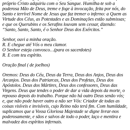
próprio Cristo adquiriu com o Seu Sangue. Humilha-te sob a
poderosa Mão de Deus, treme e foge à invocação, feita por nós, do
Santo e terrível Nome de Jesus que faz tremer o inferno: a Quem as
Virtude dos Céus, as Potestades e as Dominações estão submissas;
e que os Querubins e os Serafins louvam sem cessar, dizendo:
“Santo, Santo, Santo, é o Senhor Deus dos Exércitos.”
Senhor, ouvi a minha oração.
R. E chegue até Vós o meu clamor.
O Senhor esteja convosco…(para os sacerdotes)
R. E com teu espírito.
Oração final ( de joelhos)
Oremos: Deus do Céu, Deus da Terra, Deus dos Anjos, Deus dos
Arcanjos. Deus dos Patriarcas, Deus dos Profetas, Deus dos
Apóstolos. Deus dos Mártires, Deus dos confessores, Deus das
Virgens. Deus que tendes o poder de dar a vida depois da morte, o
repouso depois do trabalho. Porque não há outro Deus senão vós;
e, que não pode haver outro a não ser Vós: Criador de todas as
coisas visíveis e invisíveis, cujo Reino não terá fim. Com humildade,
suplicamos que a Vossa Gloriosa Majestade se digne livrar-nos
poderosamente, e sãos e salvos de todo o poder, laço e mentira e
malvadez dos espíritos infernais.