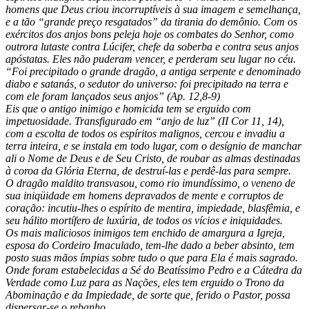
homens que Deus criou incorruptíveis à sua imagem e semelhança,
e a tão “grande preço resgatados” da tirania do demônio. Com os
exércitos dos anjos bons peleja hoje os combates do Senhor, como
outrora lutaste contra Lúcifer, chefe da soberba e contra seus anjos
apóstatas. Eles não puderam vencer, e perderam seu lugar no céu.
“Foi precipitado o grande dragão, a antiga serpente e denominado
diabo e satanás, o sedutor do universo: foi precipitado na terra e
com ele foram lançados seus anjos” (Ap. 12,8-9)
Eis que o antigo inimigo e homicida tem se erguido com
impetuosidade. Transfigurado em “anjo de luz” (II Cor 11, 14),
com a escolta de todos os espíritos malignos, cercou e invadiu a
terra inteira, e se instala em todo lugar, com o desígnio de manchar
ali o Nome de Deus e de Seu Cristo, de roubar as almas destinadas
à coroa da Glória Eterna, de destruí-las e perdê-las para sempre.
O dragão maldito transvasou, como rio imundíssimo, o veneno de
sua iniqüidade em homens depravados de mente e corruptos de
coração: incutiu-lhes o espírito de mentira, impiedade, blasfêmia, e
seu hálito mortífero de luxúria, de todos os vícios e iniquidades.
Os mais maliciosos inimigos tem enchido de amargura a Igreja,
esposa do Cordeiro Imaculado, tem-lhe dado a beber absinto, tem
posto suas mãos ímpias sobre tudo o que para Ela é mais sagrado.
Onde foram estabelecidas a Sé do Beatíssimo Pedro e a Cátedra da
Verdade como Luz para as Nações, eles tem erguido o Trono da
Abominação e da Impiedade, de sorte que, ferido o Pastor, possa
dispersar-se o rebanho.