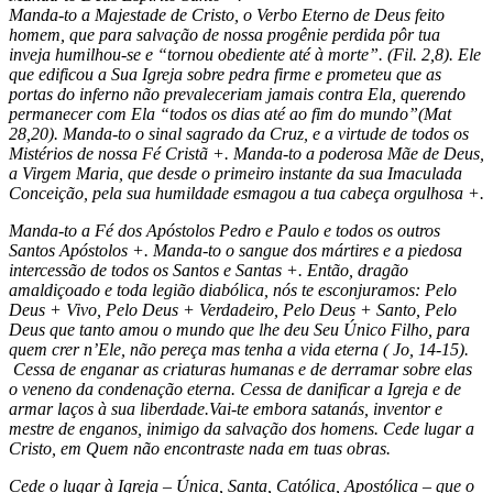
Manda-to a Majestade de Cristo, o Verbo Eterno de Deus feito
homem, que para salvação de nossa progênie perdida pôr tua
inveja humilhou-se e “tornou obediente até à morte”. (Fil. 2,8). Ele
que edificou a Sua Igreja sobre pedra firme e prometeu que as
portas do inferno não prevaleceriam jamais contra Ela, querendo
permanecer com Ela “todos os dias até ao fim do mundo”(Mat
28,20). Manda-to o sinal sagrado da Cruz, e a virtude de todos os
Mistérios de nossa Fé Cristã +. Manda-to a poderosa Mãe de Deus,
a Virgem Maria, que desde o primeiro instante da sua Imaculada
Conceição, pela sua humildade esmagou a tua cabeça orgulhosa +.
Manda-to a Fé dos Apóstolos Pedro e Paulo e todos os outros
Santos Apóstolos +. Manda-to o sangue dos mártires e a piedosa
intercessão de todos os Santos e Santas +. Então, dragão
amaldiçoado e toda legião diabólica, nós te esconjuramos: Pelo
Deus + Vivo, Pelo Deus + Verdadeiro, Pelo Deus + Santo, Pelo
Deus que tanto amou o mundo que lhe deu Seu Único Filho, para
quem crer n’Ele, não pereça mas tenha a vida eterna ( Jo, 14-15).
Cessa de enganar as criaturas humanas e de derramar sobre elas
o veneno da condenação eterna. Cessa de danificar a Igreja e de
armar laços à sua liberdade.Vai-te embora satanás, inventor e
mestre de enganos, inimigo da salvação dos homens. Cede lugar a
Cristo, em Quem não encontraste nada em tuas obras.
Cede o lugar à Igreja – Única, Santa, Católica, Apostólica – que o