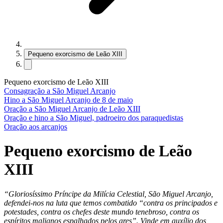
Pequeno exorcismo de Leão XIII
Pequeno exorcismo de Leão XIII
Consagração a São Miguel Arcanjo
Hino a São Miguel Arcanjo de 8 de maio
Oração a São Miguel Arcanjo de Leão XIII
Oração e hino a São Miguel, padroeiro dos paraquedistas
Oração aos arcanjos
Pequeno exorcismo de Leão
XIII
“Gloriosíssimo Príncipe da Milícia Celestial, São Miguel Arcanjo,
defendei-nos na luta que temos combatido “contra os principados e
potestades, contra os chefes deste mundo tenebroso, contra os
espíritos malignos espalhados pelos ares”. Vinde em auxílio dos