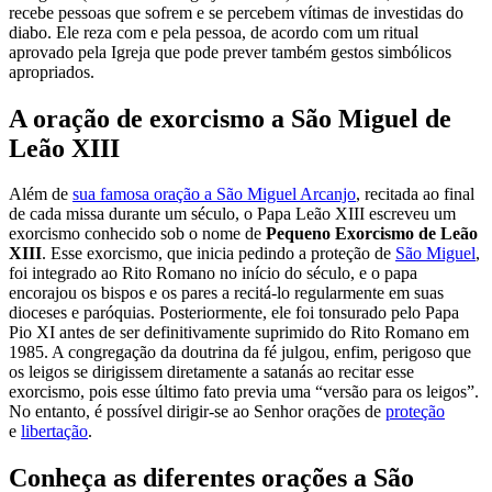
recebe pessoas que sofrem e se percebem vítimas de investidas do
diabo. Ele reza com e pela pessoa, de acordo com um ritual
aprovado pela Igreja que pode prever também gestos simbólicos
apropriados.
A oração de exorcismo a São Miguel de
Leão XIII
Além de
sua famosa oração a São Miguel Arcanjo
, recitada ao final
de cada missa durante um século, o Papa Leão XIII escreveu um
exorcismo conhecido sob o nome de
Pequeno Exorcismo de Leão
XIII
. Esse exorcismo, que inicia pedindo a proteção de
São Miguel
,
foi integrado ao Rito Romano no início do século, e o papa
encorajou os bispos e os pares a recitá-lo regularmente em suas
dioceses e paróquias. Posteriormente, ele foi tonsurado pelo Papa
Pio XI antes de ser definitivamente suprimido do Rito Romano em
1985. A congregação da doutrina da fé julgou, enfim, perigoso que
os leigos se dirigissem diretamente a satanás ao recitar esse
exorcismo, pois esse último fato previa uma “versão para os leigos”.
No entanto, é possível dirigir-se ao Senhor orações de
proteção
e
libertação
.
Conheça as diferentes orações a São