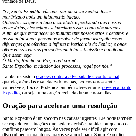
vontade de Deus.
“Ó, Santo Expedito, vós que, por amor ao Senhor, fostes
martirizado após um julgamento iníquo,
Obtende-nos que em toda a caridade e perdoando aos nossos
adversários, eles sejam esclarecidos assim como nós mesmos,
A fim de que reconhecendo mutuamente nossos erros e defeitos, e
nossa autoestima, possamos resolver de forma tranquila essas
diferenças que ofendem a infinita misericórdia do Senhor, e onde
oferecemos todas as provações em total submissão e humildade.
Que assim seja.
Ó Maria, Rainha da Paz, rogai por nós.
Santo Expedito, mediador dos processos, rogai por nós.”
Também existem
orações contra a adversidade e contra o mal
quando, além das rivalidades humanas, podemos nos sentir
vulneráveis, fracos. Podemos também oferecer uma
novena a Santo
Expedito
, ou seja, uma oração recitada durante nove dias.
Oração para acelerar uma resolução
Santo Expedito é um socorro nas causas urgentes. Ele pode também
ser rogado em situações que pedem decisões rápidas ou quando os
conflitos parecem longos. Às vezes pode ser difícil agir com
discernimento quando os prazos se aproximam. Santo Expedito