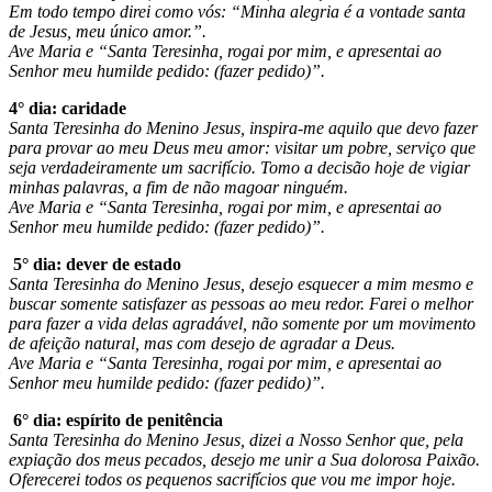
Em todo tempo direi como vós: “Minha alegria é a vontade santa
de Jesus, meu único amor.”.
Ave Maria e “Santa Teresinha, rogai por mim, e apresentai ao
Senhor meu humilde pedido: (fazer pedido)”.
4° dia: caridade
Santa Teresinha do Menino Jesus, inspira-me aquilo que devo fazer
para provar ao meu Deus meu amor: visitar um pobre, serviço que
seja verdadeiramente um sacrifício. Tomo a decisão hoje de vigiar
minhas palavras, a fim de não magoar ninguém.
Ave Maria e “Santa Teresinha, rogai por mim, e apresentai ao
Senhor meu humilde pedido: (fazer pedido)”.
5° dia: dever de estado
Santa Teresinha do Menino Jesus, desejo esquecer a mim mesmo e
buscar somente satisfazer as pessoas ao meu redor. Farei o melhor
para fazer a vida delas agradável, não somente por um movimento
de afeição natural, mas com desejo de agradar a Deus.
Ave Maria e “Santa Teresinha, rogai por mim, e apresentai ao
Senhor meu humilde pedido: (fazer pedido)”.
6° dia: espírito de penitência
Santa Teresinha do Menino Jesus, dizei a Nosso Senhor que, pela
expiação dos meus pecados, desejo me unir a Sua dolorosa Paixão.
Oferecerei todos os pequenos sacrifícios que vou me impor hoje.