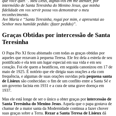
que você quer.”. Meu Deus, dignai-vos em me atender, por
intermédio de Santa Teresinha do Menino Jesus, que minha
fidelidade em vos servir possa vos demonstrar o meu
reconhecimento.
Ave Maria e “Santa Teresinha, rogai por mim, e apresentai ao
Senhor meu humilde pedido: (fazer pedido)”.
Graças Obtidas por intercessão de Santa
Teresinha
O Papa Pio XI ficou abismado com todas as graças obtidas por
aqueles que rezavam à pequena Teresa. Ele fez dela a estrela de seu
pontificado e ela tem um lugar especial em sua vida e em seu
coração. Foi ele quem a beatificou, em seguida canonizou em 17 de
maio de 1925. É notório que ele dirigia suas orações a ela com
frequência, e algumas de suas orações ouvidas pela
pequena santa
de Lisieux
são conhecidas: o fim de um conflito entre a Santa Sé e
um governo facista em 1931 e a cura de uma grave doença em
1937.
Mas ele está longe de ser o único a obter graças por
intercessão de
Santa Teresinha do Menino Jesus
. Aquela que o papa gostava de
chamar de a maior santa da Modernidade continua a fazer chover
suas graças sobre a Terra.
Rezar a Santa Teresa de Lisieux
dá