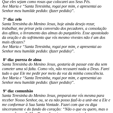
Que eles sejam como rosas que colocarei aos Seus Pés.
Ave Maria e “Santa Teresinha, rogai por mim, e apresentai ao
Senhor meu humilde pedido: (fazer pedido)”.
7° dia: zelo
Santa Teresinha do Menino Jesus, hoje ainda desejo rezar,
trabalhar, me privar pela conversão dos pecadores, a consolação
dos aflitos, o livramento das almas do purgatório. Esse apostolado
da oração e do sofrimento que vós mesmo vivestes não é um dos
mais eficazes?
Ave Maria e “Santa Teresinha, rogai por mim, e apresentai ao
Senhor meu humilde pedido: (fazer pedido)”.
8° dia: pureza de alma
Santa Teresinha do Menino Jesus, gostaria de passar este dia sem
cometer uma só falta. Como vós, não recusarei nada a Deus. Farei
tudo o que Ele me pedir por meio da voz da minha consciência.
Ave Maria e “Santa Teresinha, rogai por mim, e apresentai ao
Senhor meu humilde pedido: (fazer pedido)”.
9° dia: comunhão
Santa Teresinha do Menino Jesus, preparai-me vós mesma para
receber Nosso Senhor, ou, se eu não posso fazê-lo a unir-me a Ele e
me conformar à Sua Santa Vontade. Fazei com que eu diga
sinceramente e do fundo do coração: “Não o que eu quero, mas o