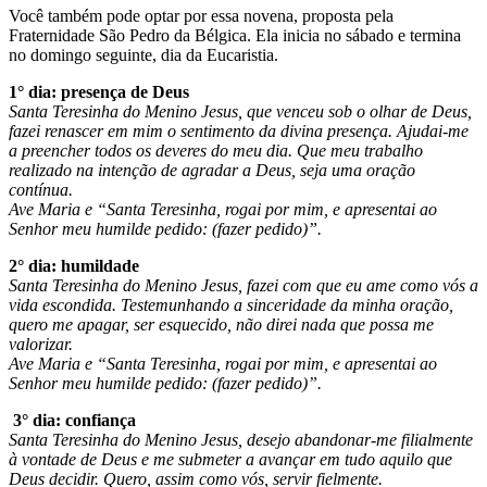
Você também pode optar por essa novena, proposta pela
Fraternidade São Pedro da Bélgica. Ela inicia no sábado e termina
no domingo seguinte, dia da Eucaristia.
1° dia: presença de Deus
Santa Teresinha do Menino Jesus, que venceu sob o olhar de Deus,
fazei renascer em mim o sentimento da divina presença. Ajudai-me
a preencher todos os deveres do meu dia. Que meu trabalho
realizado na intenção de agradar a Deus, seja uma oração
contínua.
Ave Maria e “Santa Teresinha, rogai por mim, e apresentai ao
Senhor meu humilde pedido: (fazer pedido)”.
2° dia: humildade
Santa Teresinha do Menino Jesus, fazei com que eu ame como vós a
vida escondida. Testemunhando a sinceridade da minha oração,
quero me apagar, ser esquecido, não direi nada que possa me
valorizar.
Ave Maria e “Santa Teresinha, rogai por mim, e apresentai ao
Senhor meu humilde pedido: (fazer pedido)”.
3° dia: confiança
Santa Teresinha do Menino Jesus, desejo abandonar-me filialmente
à vontade de Deus e me submeter a avançar em tudo aquilo que
Deus decidir. Quero, assim como vós, servir fielmente.