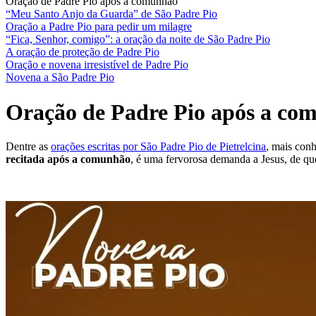
Oração de Padre Pio após a comunhão
“Meu Santo Anjo da Guarda” de São Padre Pio
Oração a Padre Pio para pedir um milagre
“Fica, Senhor, comigo”: a oração da noite de São Padre Pio
A oração de proteção de Padre Pio
Oração e novena irresistível de Padre Pio
Novena a São Padre Pio
Oração de Padre Pio após a co
Dentre as
orações escritas por São Padre Pio de Pietrelcina
, mais con
recitada após a comunhão
, é uma fervorosa demanda a Jesus, de q