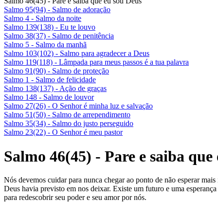
Salmo 46(45) - Pare e saiba que eu sou Deus
Salmo 95(94) - Salmo de adoração
Salmo 4 - Salmo da noite
Salmo 139(138) - Eu te louvo
Salmo 38(37) - Salmo de penitência
Salmo 5 - Salmo da manhã
Salmo 103(102) - Salmo para agradecer a Deus
Salmo 119(118) - Lâmpada para meus passos é a tua palavra
Salmo 91(90) - Salmo de proteção
Salmo 1 - Salmo de felicidade
Salmo 138(137) - Ação de graças
Salmo 148 - Salmo de louvor
Salmo 27(26) - O Senhor é minha luz e salvação
Salmo 51(50) - Salmo de arrependimento
Salmo 35(34) - Salmo do justo perseguido
Salmo 23(22) - O Senhor é meu pastor
Salmo 46(45) - Pare e saiba que
Nós devemos cuidar para nunca chegar ao ponto de não esperar mais
Deus havia previsto em nos deixar. Existe um futuro e uma esperan
para redescobrir seu poder e seu amor por nós.