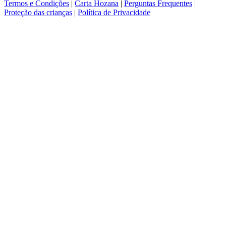
Termos e Condições
|
Carta Hozana
|
Perguntas Frequentes
|
Proteção das crianças
|
Política de Privacidade