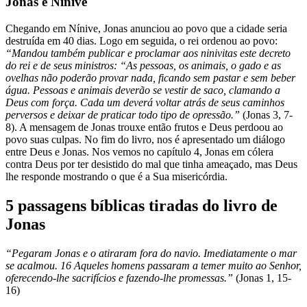
Jonas e Nínive
Chegando em Nínive, Jonas anunciou ao povo que a cidade seria
destruída em 40 dias. Logo em seguida, o rei ordenou ao povo:
“Mandou também publicar e proclamar aos ninivitas este decreto
do rei e de seus ministros: “As pessoas, os animais, o gado e as
ovelhas não poderão provar nada, ficando sem pastar e sem beber
água. Pessoas e animais deverão se vestir de saco, clamando a
Deus com força. Cada um deverá voltar atrás de seus caminhos
perversos e deixar de praticar todo tipo de opressão.”
(Jonas 3, 7-
8). A mensagem de Jonas trouxe então frutos e Deus perdoou ao
povo suas culpas. No fim do livro, nos é apresentado um diálogo
entre Deus e Jonas. Nos vemos no capítulo 4, Jonas em cólera
contra Deus por ter desistido do mal que tinha ameaçado, mas Deus
lhe responde mostrando o que é a Sua misericórdia.
5 passagens bíblicas tiradas do livro de
Jonas
“Pegaram Jonas e o atiraram fora do navio. Imediatamente o mar
se acalmou. 16 Aqueles homens passaram a temer muito ao Senhor,
oferecendo-lhe sacrifícios e fazendo-lhe promessas.”
(Jonas 1, 15-
16)