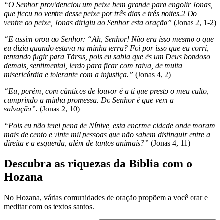
“O Senhor providenciou um peixe bem grande para engolir Jonas,
que ficou no ventre desse peixe por três dias e três noites.2 Do
ventre do peixe, Jonas dirigiu ao Senhor esta oração”
(Jonas 2, 1-2)
“E assim orou ao Senhor: “Ah, Senhor! Não era isso mesmo o que
eu dizia quando estava na minha terra? Foi por isso que eu corri,
tentando fugir para Társis, pois eu sabia que és um Deus bondoso
demais, sentimental, lerdo para ficar com raiva, de muita
misericórdia e tolerante com a injustiça.”
(Jonas 4, 2)
“Eu, porém, com cânticos de louvor é a ti que presto o meu culto,
cumprindo a minha
promessa. Do Senhor é que vem a
salvação”.
(Jonas 2, 10)
“Pois eu não terei pena de Nínive, esta enorme cidade onde moram
mais de cento e vinte mil pessoas que não sabem distinguir entre a
direita e a esquerda, além de tantos animais?”
(Jonas 4, 11)
Descubra as riquezas da Bíblia com o
Hozana
No Hozana, várias comunidades de oração propõem a você orar e
meditar com os textos santos.