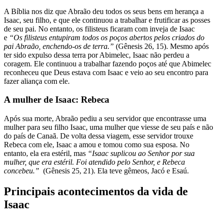
A Bíblia nos diz que Abraão deu todos os seus bens em herança a
Isaac, seu filho, e que ele continuou a trabalhar e frutificar as posses
de seu pai. No entanto, os filisteus ficaram com inveja de Isaac
e
“Os filisteus entupiram todos os poços abertos pelos criados do
pai Abraão, enchendo-os de terra.”
(Gênesis 26, 15). Mesmo após
ter sido expulso dessa terra por Abimelec, Isaac não perdeu a
coragem. Ele continuou a trabalhar fazendo poços até que Abimelec
reconheceu que Deus estava com Isaac e veio ao seu encontro para
fazer aliança com ele.
A mulher de Isaac: Rebeca
Após sua morte, Abraão pediu a seu servidor que encontrasse uma
mulher para seu filho Isaac, uma mulher que viesse de seu país e não
do país de Canaã. De volta dessa viagem, esse servidor trouxe
Rebeca com ele, Isaac a amou e tomou como sua esposa. No
entanto, ela era estéril, mas
“Isaac suplicou ao Senhor por sua
mulher, que era estéril. Foi atendido pelo Senhor, e Rebeca
concebeu.”
(Gênesis 25, 21). Ela teve gêmeos, Jacó e Esaú.
Principais acontecimentos da vida de
Isaac