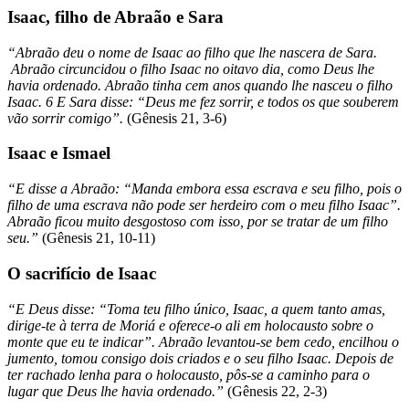
Isaac, filho de Abraão e Sara
“Abraão deu o nome de Isaac ao filho que lhe nascera de Sara.
Abraão circuncidou o filho Isaac no oitavo dia, como Deus lhe
havia ordenado. Abraão tinha cem anos quando lhe nasceu o filho
Isaac. 6 E Sara disse: “Deus me fez sorrir, e todos os que souberem
vão sorrir comigo”.
(Gênesis 21, 3-6)
Isaac e Ismael
“E disse a Abraão: “Manda embora essa escrava e seu filho, pois o
filho de uma escrava não pode ser herdeiro com o meu filho Isaac”.
Abraão ficou muito desgostoso com isso, por se tratar de um filho
seu.”
(Gênesis 21, 10-11)
O sacrifício de Isaac
“E Deus disse: “Toma teu filho único, Isaac, a quem tanto amas,
dirige-te à terra de Moriá e oferece-o ali em holocausto sobre o
monte que eu te indicar”. Abraão levantou-se bem cedo, encilhou o
jumento, tomou consigo dois criados e o seu filho Isaac. Depois de
ter rachado lenha para o holocausto, pôs-se a caminho para o
lugar que Deus lhe havia ordenado.”
(Gênesis 22, 2-3)