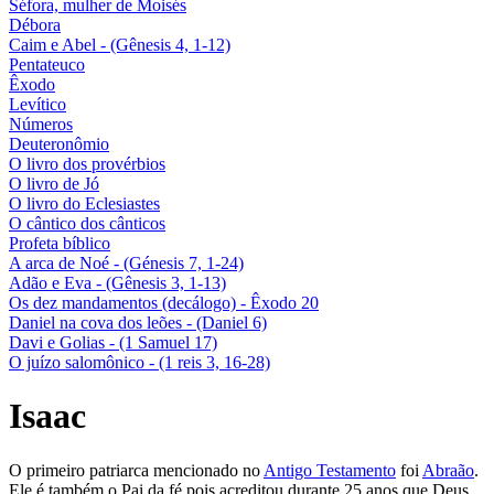
Séfora, mulher de Moisés
Débora
Caim e Abel - (Gênesis 4, 1-12)
Pentateuco
Êxodo
Levítico
Números
Deuteronômio
O livro dos provérbios
O livro de Jó
O livro do Eclesiastes
O cântico dos cânticos
Profeta bíblico
A arca de Noé - (Génesis 7, 1-24)
Adão e Eva - (Gênesis 3, 1-13)
Os dez mandamentos (decálogo) - Êxodo 20
Daniel na cova dos leões - (Daniel 6)
Davi e Golias - (1 Samuel 17)
O juízo salomônico - (1 reis 3, 16-28)
Isaac
O primeiro patriarca mencionado no
Antigo Testamento
foi
Abraão
.
Ele é também o Pai da fé pois acreditou durante 25 anos que Deus