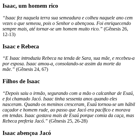
Isaac, um homem rico
“Isaac fez naquela terra sua semeadura e colheu naquele ano cem
vezes o que semeou, pois o Senhor o abençoou. Foi enriquecendo
sempre mais, até tornar-se um homem muito rico.”
(Gênesis 26,
12-13)
Isaac e Rebeca
“E Isaac introduziu Rebeca na tenda de Sara, sua mãe, e recebeu-a
por esposa. Isaac amou-a, consolando-se assim da morte da
mãe.”
(Gênesis 24, 67)
Filhos de Isaac
“Depois saiu o irmão, segurando com a mão o calcanhar de Esaú,
e foi chamado Jacó. Isaac tinha sessenta anos quando eles
nasceram. Quando os meninos cresceram, Esaú tornou-se um hábil
caçador e homem rude, ao passo que Jacó era pacífico e morava
em tendas. Isaac gostava mais de Esaú porque comia da caça, mas
Rebeca preferia Jacó.”
(Gênesis 25, 26-28)
Isaac abençoa Jacó