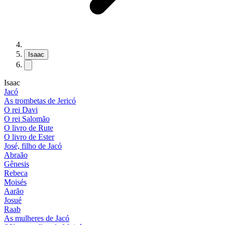
Isaac
Isaac
Jacó
As trombetas de Jericó
O rei Davi
O rei Salomão
O livro de Rute
O livro de Ester
José, filho de Jacó
Abraão
Gênesis
Rebeca
Moisés
Aarão
Josué
Raab
As mulheres de Jacó