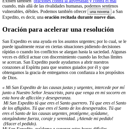
Existen también
oraciones contra la adversidad y contra el mal
cuando, más allá de las rivalidades humanas, podemos sentirnos
vulnerables, débiles. Podemos también ofrecer
a San
una novena
Expedito, es decir, una
oración recitada durante nueve días
.
Oración para acelerar una resolución
San Expedito es una ayuda en los asuntos urgentes; por lo cual, se le
puede igualmente rezar en ciertas situaciones pidiendo decisiones
rápidas o cuando los conflictos se alargan hasta la saciedad. Algunas
veces es difícil actuar con discernimiento cuando las fechas límites
se acercan. San Expedito puede ayudarnos a abrir nuestros
corazones al Espíritu para que seamos guiados por él y que
obtengamos la gracia de entregarnos con confianza a los propósitos
de Dios.
« Mi San Expedito de las causas justas y urgentes, intercede por mí
junto a Nuestro Señor Jesuscristo, para que venga en mi socorro en
esta hora de aflicción y desesperanza.
Mi San Expedito tú que eres el Santo guerrero. Tú que eres el Santo
de los afligidos. Tú que eres el Santo de los desesperados. Tú que
eres el Santo de las causas urgentes, protégeme, ayúdame,
otorgándome fuerza, coraje y serenidad. ¡Atiende mi pedido!
(Hacer el pedido).
Mi San Expedito, ayúdame a superar estas horas difíciles,