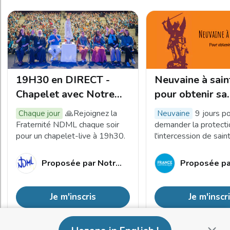
19H30 en DIRECT -
Neuvaine à sain
Chapelet avec Notre
pour obtenir sa
Dame Mère de la
protection
🙏Rejoignez la
9 jours p
Chaque jour
neuvaine
Lumière
Fraternité NDML chaque soir
demander la protecti
pour un chapelet-live à 19h30.
l'intercession de sain
archange. Que saint 
défende contre le Mal,
Proposée par
Notre Dame Mère de la Lumière
Proposée pa
protège l'Eglise et fo
âme !
Je m'inscris
Je m'inscr