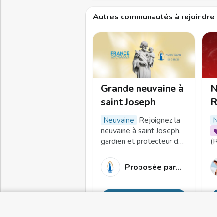
Autres communautés à rejoindre
Grande neuvaine à
N
saint Joseph
R
c
Rejoignez la
neuvaine
neuvaine à saint Joseph,
gardien et protecteur de
(
la vie, pour confier à Dieu
Ri
ce qui vous est le plus
d
Proposée par
Sanctuair
précieux.
l
d
p
Je m'inscris
g