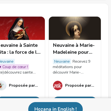
euvaine à Sainte
Neuvaine à Marie-
ita : la force de la
Madeleine pour
onfiance
aimer Jésus !
Recevez 9
neuvaine
neuvaine
méditations pour
Coup de cœur !
Re)découvrez sainte
découvrir Marie-
ta, la sainte des causes
Madeleine, sa vie, sa
ésespérées, et confiez-
conversion et son histoire
e Notre-Dame de Grâces de Cotignac
Proposée par
Chretien_rappels
Proposée par
Sanctuair
ui vos épreuves, vos
d'Amour avec Jésus.
éfis ou ceux de vos
Laissez-vous guider et
roches à travers cette
tombez amoureux du
Je m'inscris
Je m'inscris
rande neuvaine !
Christ !
Hozana in English
!